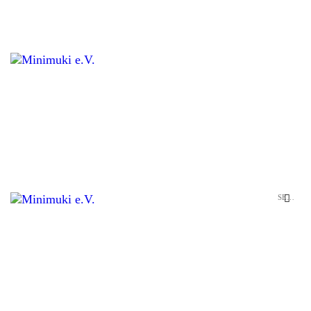
STARTSEITE
UNSERE KRIPPE
LEISTUNGEN
PÄDAGOGIK
RÄUMLICHKEITEN
ANMELDUNG
KONTAKT