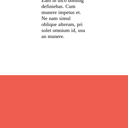
Eam in dico doming
definiebas. Cum
munere impetus et.
Ne nam simul
oblique alterum, pri
solet omnium id, usu
an munere.