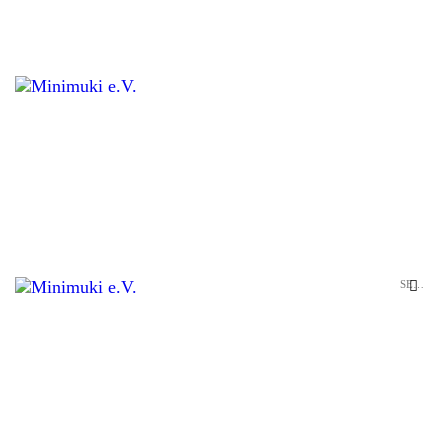
STARTSEITE
UNSERE KRIPPE
LEISTUNGEN
PÄDAGOGIK
RÄUMLICHKEITEN
ANMELDUNG
KONTAKT