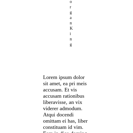
o
r
g
a
n
K
i
n
g
Lorem ipsum dolor
sit amet, ea pri meis
accusam. Et vis
accusam rationibus
liberavisse, an vix
viderer admodum.
Atqui docendi
omittam ei has, liber
constituam id vim.