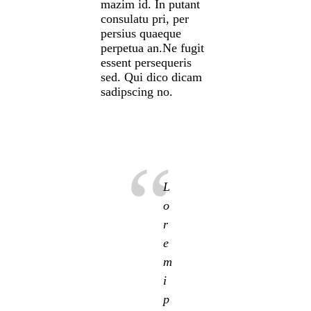
mazim id. In putant
consulatu pri, per
persius quaeque
perpetua an.Ne fugit
essent persequeris
sed. Qui dico dicam
sadipscing no.
L
o
r
e
m
i
p