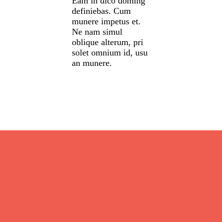
Eam in dico doming
definiebas. Cum
munere impetus et.
Ne nam simul
oblique alterum, pri
solet omnium id, usu
an munere.