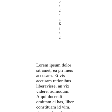
o
r
g
a
n
K
i
n
g
Lorem ipsum dolor
sit amet, ea pri meis
accusam. Et vis
accusam rationibus
liberavisse, an vix
viderer admodum.
Atqui docendi
omittam ei has, liber
constituam id vim.