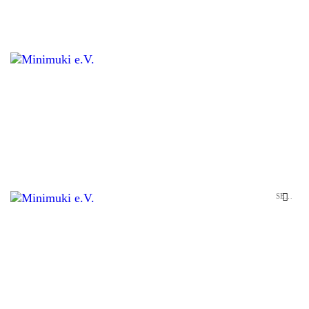
STARTSEITE
UNSERE KRIPPE
LEISTUNGEN
PÄDAGOGIK
RÄUMLICHKEITEN
ANMELDUNG
KONTAKT