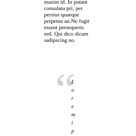
mazim id. In putant
consulatu pri, per
persius quaeque
perpetua an.Ne fugit
essent persequeris
sed. Qui dico dicam
sadipscing no.
L
o
r
e
m
i
p